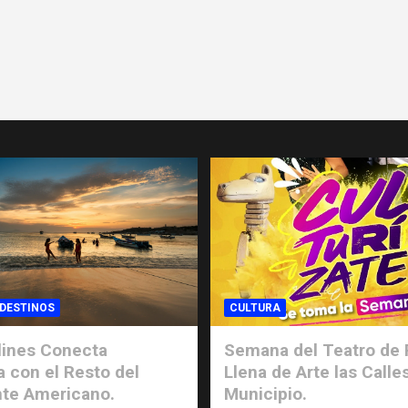
 DESTINOS
CULTURA
lines Conecta
Semana del Teatro de 
a con el Resto del
Llena de Arte las Calle
te Americano.
Municipio.