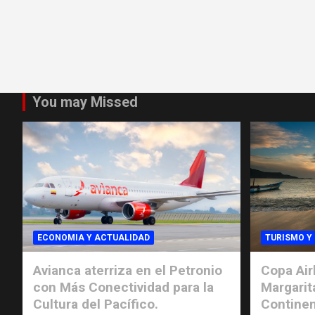
You may Missed
ECONOMIA Y ACTUALIDAD
TURISMO Y
Avianca aterriza en el Petronio
Copa Air
con Más Conectividad para la
Margarit
Cultura del Pacífico.
Continen