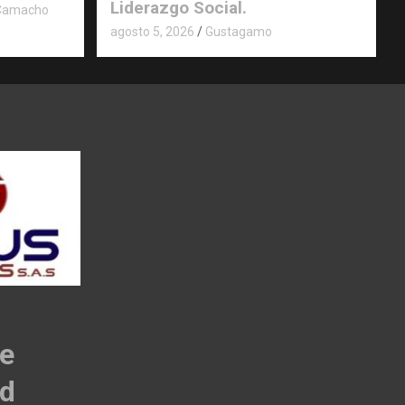
Liderazgo Social.
 Camacho
agosto 5, 2026
Gustagamo
de
ad