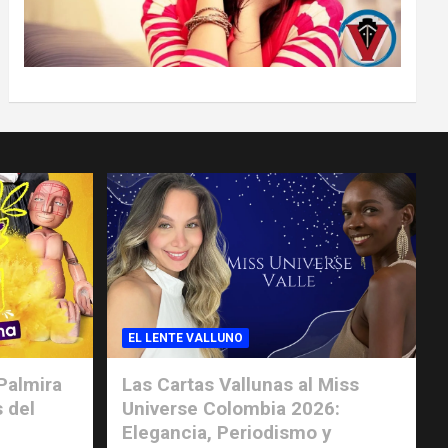
EL LENTE VALLUNO
Palmira
Las Cartas Vallunas al Miss
s del
Universe Colombia 2026:
Elegancia, Periodismo y