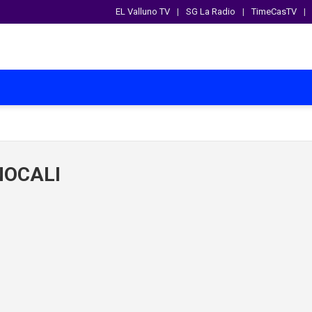
EL Valluno TV
SG La Radio
TimeCasTV
OCALI