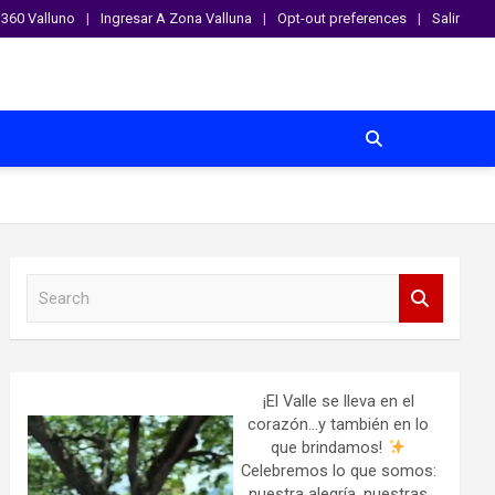
360 Valluno
Ingresar A Zona Valluna
Opt-out preferences
Salir
S
e
a
r
c
h
¡El Valle se lleva en el
corazón…y también en lo
que brindamos!
Celebremos lo que somos:
nuestra alegría, nuestras