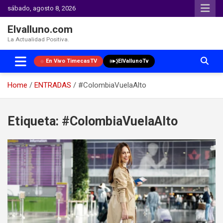
sábado, agosto 8, 2026
Elvalluno.com
La Actualidad Positiva.
En Vivo TimecasTV
ElVallunoTv
Home
ENTRADAS
#ColombiaVuelaAlto
Skip
to
Etiqueta:
#ColombiaVuelaAlto
content