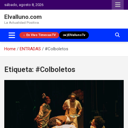
sábado, agosto 8, 2026
Elvalluno.com
La Actualidad Positiva.
En Vivo TimecasTV
ElVallunoTv
Home
ENTRADAS
#Colboletos
Skip
to
Etiqueta:
#Colboletos
content