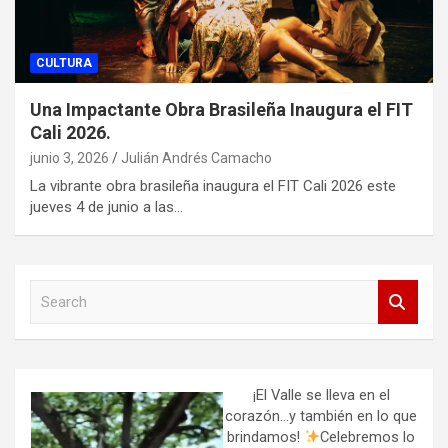
CULTURA
Una Impactante Obra Brasileña Inaugura el FIT
Cali 2026.
junio 3, 2026
Julián Andrés Camacho
La vibrante obra brasileña inaugura el FIT Cali 2026 este
jueves 4 de junio a las…
S
e
a
r
c
h
¡El Valle se lleva en el
corazón…y también en lo que
brindamos!
Celebremos lo