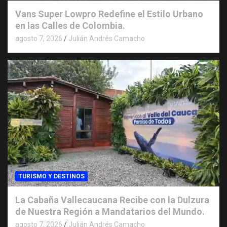
Vans Super Lowpro Redefine el Estilo Urbano
en las Calles de Colombia.
agosto 7, 2026
Julián Andrés Camacho
TURISMO Y DESTINOS
La Cabaña Vallecaucana Recibe con la Dulzura
de Nuestra Región a Mandatarios del Mundo.
agosto 7, 2026
Julián Andrés Camacho