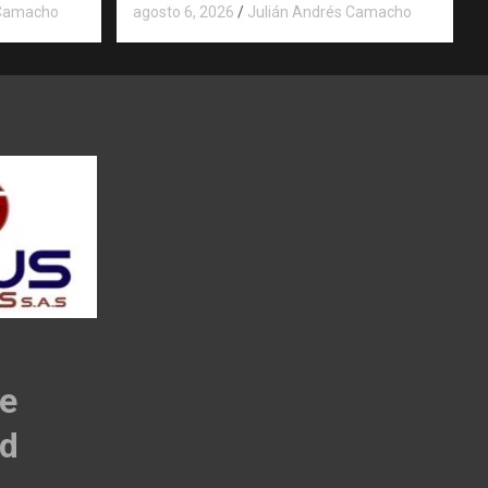
 Camacho
agosto 6, 2026
Julián Andrés Camacho
de
ad