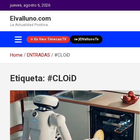
jueves, agosto 6, 2026
Elvalluno.com
La Actualidad Positiva.
En Vivo TimecasTV
ElVallunoTv
Home
ENTRADAS
#CLOiD
Skip
to
Etiqueta:
#CLOiD
content