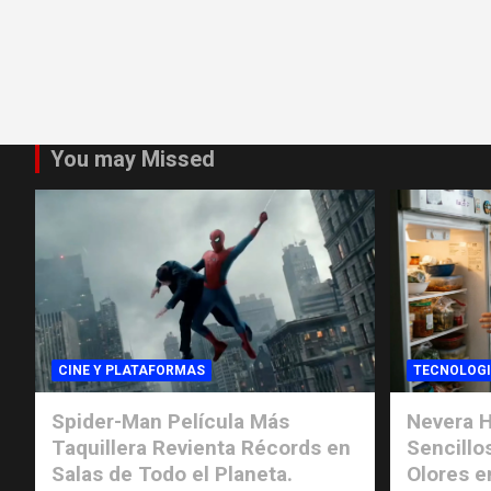
You may Missed
CINE Y PLATAFORMAS
TECNOLOG
Spider-Man Película Más
Nevera H
Taquillera Revienta Récords en
Sencillo
Salas de Todo el Planeta.
Olores e