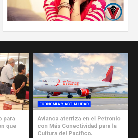
ECONOMIA Y ACTUALIDAD
o para
Avianca aterriza en el Petronio
en que
con Más Conectividad para la
Cultura del Pacífico.