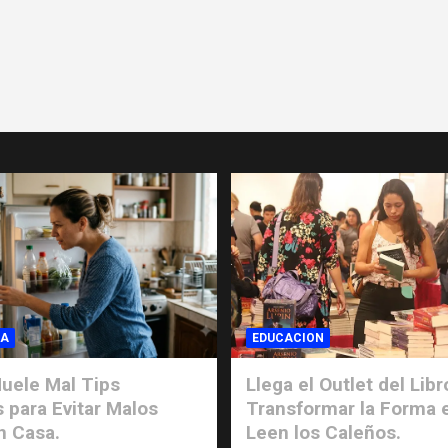
IA
EDUCACION
uele Mal Tips
Llega el Outlet del Libr
s para Evitar Malos
Transformar la Forma 
n Casa.
Leen los Caleños.