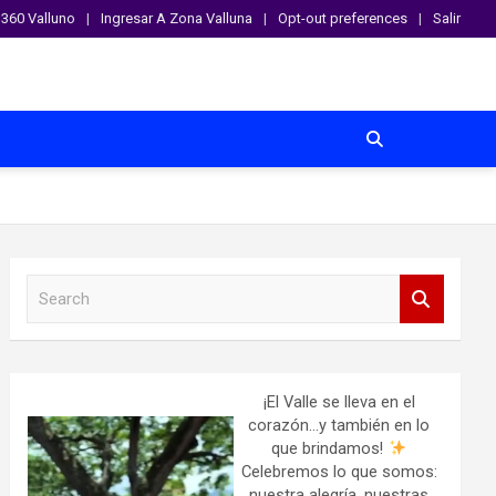
360 Valluno
Ingresar A Zona Valluna
Opt-out preferences
Salir
S
e
a
r
c
h
¡El Valle se lleva en el
corazón…y también en lo
que brindamos!
Celebremos lo que somos:
nuestra alegría, nuestras