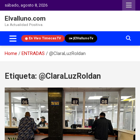
sábado, agosto 8, 2026
Elvalluno.com
La Actualidad Positiva.
En Vivo TimecasTV
ElVallunoTv
Home
ENTRADAS
@ClaraLuzRoldan
Skip
to
Etiqueta:
@ClaraLuzRoldan
content