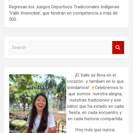
Regresan los Juegos Deportivos Tradicionales Indígenas
‘Valle Invencible’, que tendrán en competencia a más de
500…
S
e
a
r
c
h
¡El Valle se lleva en el
corazón…y también en lo que
brindamos!
Celebremos lo
que somos: nuestra alegría,
nuestras tradiciones y ese
sabor que ha estado en cada
fiesta, en cada encuentro y
en cada historia compartida.
Hoy más que nunca,