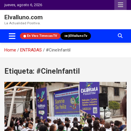
jueves, agosto 6, 2026
Elvalluno.com
La Actualidad Positiva.
En Vivo TimecasTV
ElVallunoTv
Home
ENTRADAS
#CineInfantil
Skip
to
Etiqueta:
#CineInfantil
content