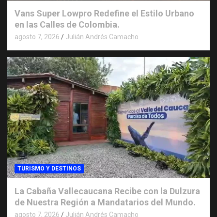
Vans Super Lowpro Redefine el Estilo Urbano
en las Calles de Colombia.
agosto 7, 2026
Julián Andrés Camacho
TURISMO Y DESTINOS
La Cabaña Vallecaucana Recibe con la Dulzura
de Nuestra Región a Mandatarios del Mundo.
agosto 7, 2026
Julián Andrés Camacho