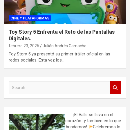
CINE Y PLATAFORMAS
Toy Story 5 Enfrenta el Reto de las Pantallas
Digitales.
febrero 23, 2026
Julián Andrés Camacho
Toy Story 5 ya presentó su primer tráiler oficial en las
redes sociales. Esta vez los…
S
e
a
r
c
h
¡El Valle se lleva en el
corazón…y también en lo que
brindamos!
Celebremos lo