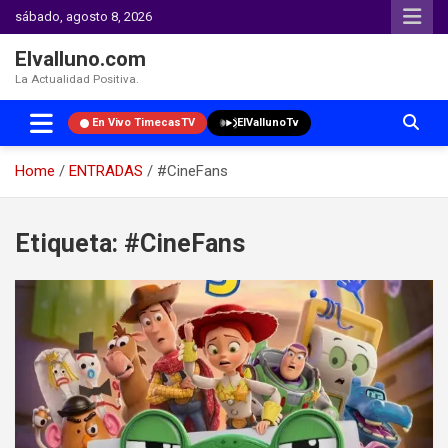
sábado, agosto 8, 2026
Elvalluno.com
La Actualidad Positiva.
En Vivo TimecasTV
ElVallunoTv
Home
ENTRADAS
#CineFans
Skip
to
Etiqueta:
#CineFans
content