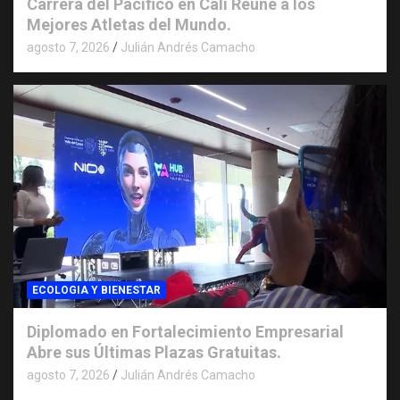
Carrera del Pacifico en Cali Reúne a los
Mejores Atletas del Mundo.
agosto 7, 2026
Julián Andrés Camacho
ECOLOGIA Y BIENESTAR
Diplomado en Fortalecimiento Empresarial
Abre sus Últimas Plazas Gratuitas.
agosto 7, 2026
Julián Andrés Camacho