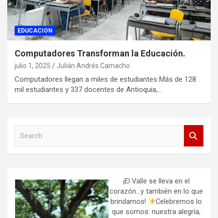
EDUCACION
Computadores Transforman la Educación.
julio 1, 2025
Julián Andrés Camacho
Computadores llegan a miles de estudiantes Más de 128
mil estudiantes y 337 docentes de Antioquia,…
S
e
a
r
c
h
¡El Valle se lleva en el
corazón…y también en lo que
brindamos!
Celebremos lo
que somos: nuestra alegría,