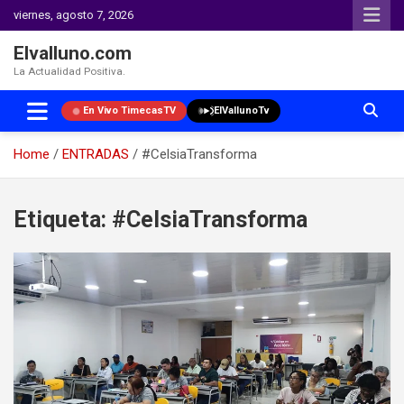
viernes, agosto 7, 2026
Elvalluno.com
La Actualidad Positiva.
En Vivo TimecasTV
ElVallunoTv
Home
ENTRADAS
#CelsiaTransforma
Skip
to
Etiqueta:
#CelsiaTransforma
content