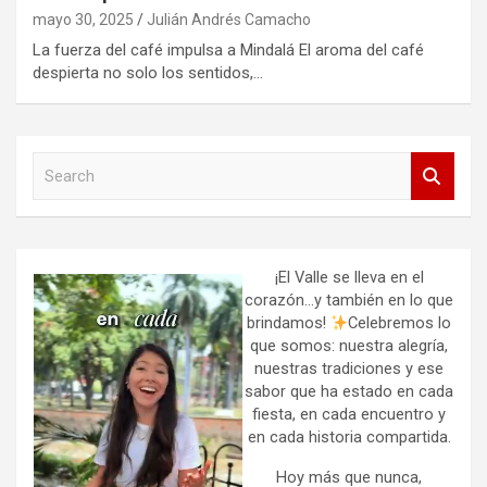
mayo 30, 2025
Julián Andrés Camacho
La fuerza del café impulsa a Mindalá El aroma del café
despierta no solo los sentidos,…
S
e
a
r
c
h
¡El Valle se lleva en el
corazón…y también en lo que
brindamos!
Celebremos lo
que somos: nuestra alegría,
nuestras tradiciones y ese
sabor que ha estado en cada
fiesta, en cada encuentro y
en cada historia compartida.
Hoy más que nunca,