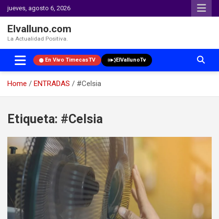
jueves, agosto 6, 2026
Elvalluno.com
La Actualidad Positiva.
En Vivo TimecasTV
ElVallunoTv
Home
ENTRADAS
#Celsia
Skip
to
Etiqueta:
#Celsia
content