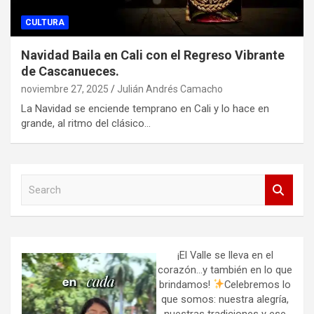
CULTURA
Navidad Baila en Cali con el Regreso Vibrante
de Cascanueces.
noviembre 27, 2025
Julián Andrés Camacho
La Navidad se enciende temprano en Cali y lo hace en
grande, al ritmo del clásico…
S
e
a
r
c
h
¡El Valle se lleva en el
corazón…y también en lo que
brindamos!
Celebremos lo
que somos: nuestra alegría,
nuestras tradiciones y ese