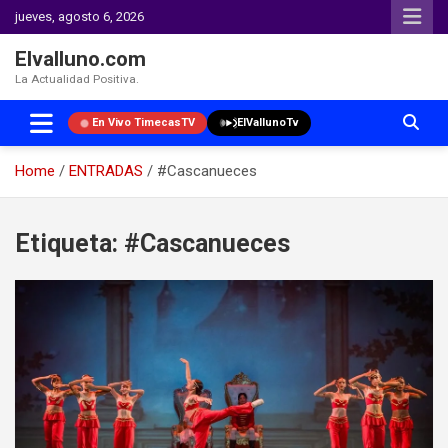
jueves, agosto 6, 2026
Elvalluno.com
La Actualidad Positiva.
En Vivo TimecasTV
ElVallunoTv
Home
ENTRADAS
#Cascanueces
Skip
to
Etiqueta:
#Cascanueces
content