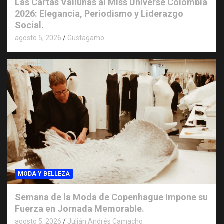
Las Cartas Vallunas al Miss Universe Colombia
2026: Elegancia, Periodismo y Liderazgo
Social.
agosto 5, 2026
Gustagamo
MODA Y BELLEZA
Semana de la Moda de Copenhague Impone su
Fuerza en Jornada Memorable.
agosto 5, 2026
Julián Andrés Camacho