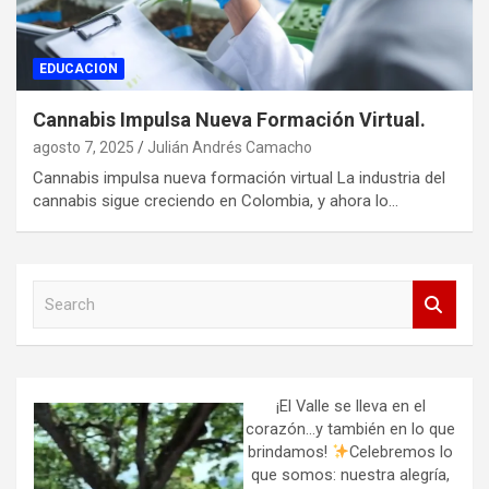
EDUCACION
Cannabis Impulsa Nueva Formación Virtual.
agosto 7, 2025
Julián Andrés Camacho
Cannabis impulsa nueva formación virtual La industria del
cannabis sigue creciendo en Colombia, y ahora lo…
S
e
a
r
c
h
¡El Valle se lleva en el
corazón…y también en lo que
brindamos!
Celebremos lo
que somos: nuestra alegría,