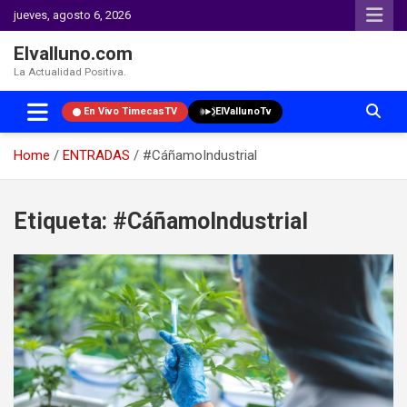
jueves, agosto 6, 2026
Elvalluno.com
La Actualidad Positiva.
En Vivo TimecasTV
ElVallunoTv
Home
ENTRADAS
#CáñamoIndustrial
Skip
to
Etiqueta:
#CáñamoIndustrial
content