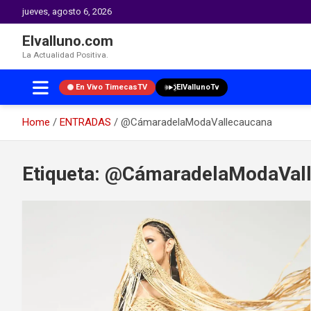
jueves, agosto 6, 2026
Elvalluno.com
La Actualidad Positiva.
En Vivo TimecasTV
ElVallunoTv
Home
ENTRADAS
@CámaradelaModaVallecaucana
Skip
to
Etiqueta:
@CámaradelaModaVall
content