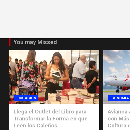
You may Missed
EDUCACION
ECONOMIA 
Llega el Outlet del Libro para
Avianca 
Transformar la Forma en que
con Más 
Leen los Caleños.
Cultura d