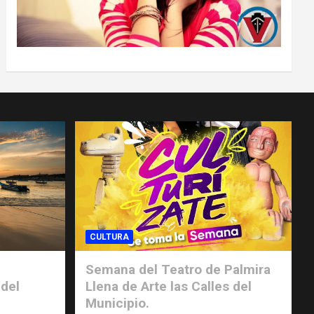
CULTURA
Semana del Teatro de Palmira
 del
Llena de Arte las Calles del
.
Municipio.