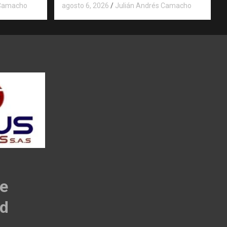
 Camacho
agosto 6, 2026
Julián Andrés Camacho
de
ad