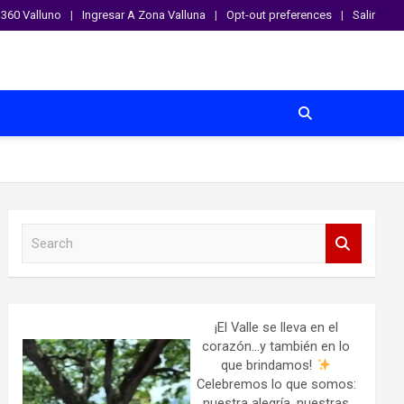
360 Valluno
Ingresar A Zona Valluna
Opt-out preferences
Salir
S
e
a
r
c
h
¡El Valle se lleva en el
corazón…y también en lo
que brindamos!
Celebremos lo que somos:
nuestra alegría, nuestras