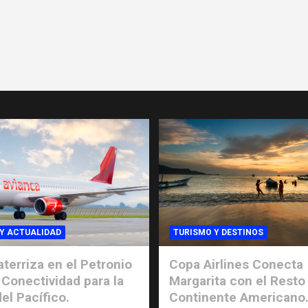
Y ACTUALIDAD
TURISMO Y DESTINOS
aterriza en el Petronio
Copa Airlines Conecta
Conectividad para la
Margarita con el Resto
el Pacífico.
Continente Americano