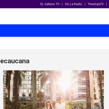
EL Valluno TV
SG La Radio
TimeCasTV
ecaucana