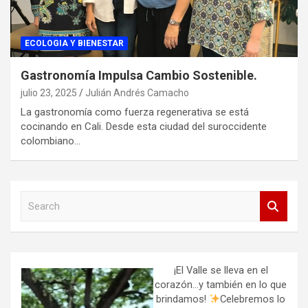
ECOLOGIA Y BIENESTAR
Gastronomía Impulsa Cambio Sostenible.
julio 23, 2025
Julián Andrés Camacho
La gastronomía como fuerza regenerativa se está
cocinando en Cali. Desde esta ciudad del suroccidente
colombiano…
S
e
a
r
c
h
¡El Valle se lleva en el
corazón…y también en lo que
brindamos!
Celebremos lo