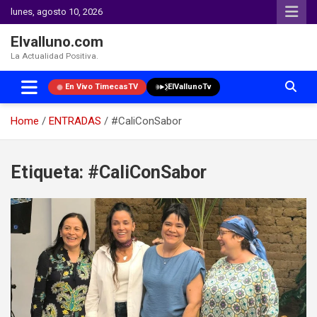
lunes, agosto 10, 2026
Elvalluno.com
La Actualidad Positiva.
En Vivo TimecasTV
ElVallunoTv
Home
ENTRADAS
#CaliConSabor
Skip
to
Etiqueta:
#CaliConSabor
content