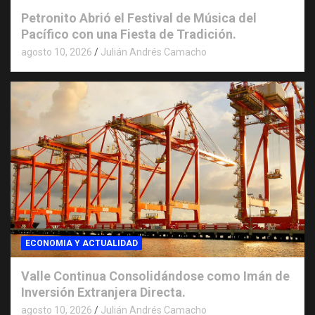
Petronito Abrió el Festival de Música del
Pacífico con una Fiesta de Tradición.
agosto 10, 2026
Julián Andrés Camacho
ECONOMIA Y ACTUALIDAD
Valle Continua Consolidándose como Imán de
Inversión Extranjera Directa.
agosto 10, 2026
Julián Andrés Camacho