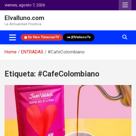
viernes, agosto 7, 2026
Elvalluno.com
La Actualidad Positiva.
En Vivo TimecasTV
ElVallunoTv
Home
ENTRADAS
#CafeColombiano
Skip
to
Etiqueta:
#CafeColombiano
content