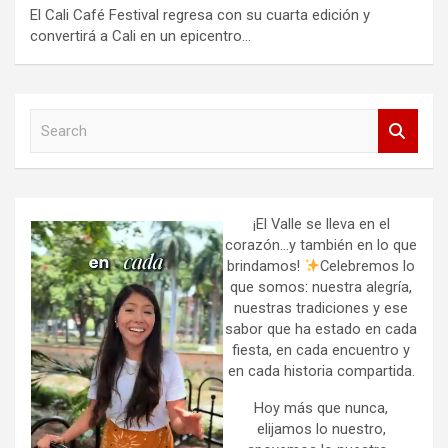
El Cali Café Festival regresa con su cuarta edición y
convertirá a Cali en un epicentro…
S
e
a
r
c
h
¡El Valle se lleva en el
corazón…y también en lo que
brindamos!
Celebremos lo
que somos: nuestra alegría,
nuestras tradiciones y ese
sabor que ha estado en cada
fiesta, en cada encuentro y
en cada historia compartida.
Hoy más que nunca,
elijamos lo nuestro,