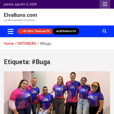
jueves, agosto 6, 2026
Elvalluno.com
La Actualidad Positiva.
En Vivo TimecasTV
ElVallunoTv
Home
ENTRADAS
#Buga
Skip
to
Etiqueta:
#Buga
content