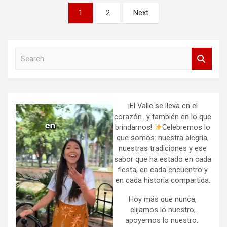
Paginación
1
2
Next
de
entradas
S
e
a
r
c
h
¡El Valle se lleva en el
corazón…y también en lo que
brindamos!
Celebremos lo
que somos: nuestra alegría,
nuestras tradiciones y ese
sabor que ha estado en cada
fiesta, en cada encuentro y
en cada historia compartida.
Hoy más que nunca,
elijamos lo nuestro,
apoyemos lo nuestro.