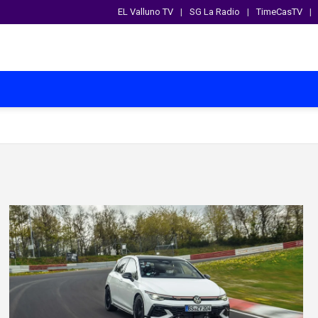
EL Valluno TV
SG La Radio
TimeCasTV