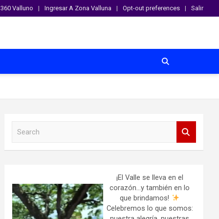
360 Valluno
Ingresar A Zona Valluna
Opt-out preferences
Salir
S
e
a
r
c
h
¡El Valle se lleva en el
corazón…y también en lo
que brindamos!
Celebremos lo que somos:
nuestra alegría, nuestras