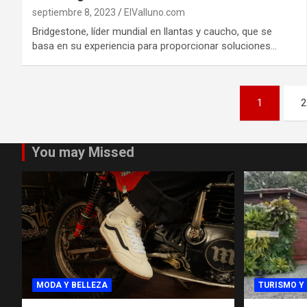
septiembre 8, 2023
ElValluno.com
Bridgestone, líder mundial en llantas y caucho, que se
basa en su experiencia para proporcionar soluciones…
Paginación
1
2
de
entradas
You may Missed
MODA Y BELLEZA
TURISMO Y