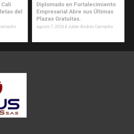
 Cali
Diplomado en Fortalecimiento
letas del
Empresarial Abre sus Últimas
Plazas Gratuitas.
 Camacho
agosto 7, 2026
Julián Andrés Camacho