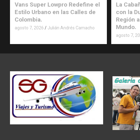
Vans Super Lowpro Redefine el
La Cabañ
Estilo Urbano en las Calles de
con la D
Colombia.
Región a
Mundo.
agosto 7, 2026
Julián Andrés Camacho
agosto 7, 2