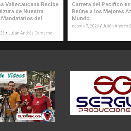
a Vallecaucana Recibe
Carrera del Pacifico en
ulzura de Nuestra
Reúne a los Mejores At
 Mandatarios del
Mundo.
agosto 7, 2026
Julián Andrés
026
Julián Andrés Camacho