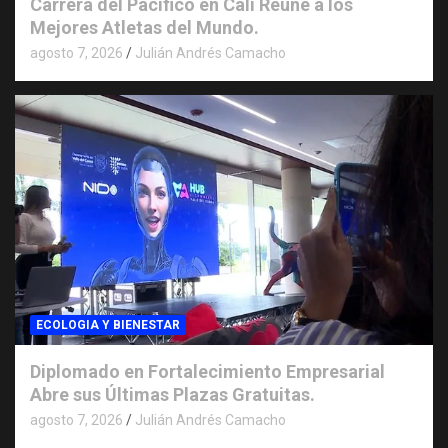
Carrera del Pacifico en Cali Reúne a los
Mejores Atletas del Mundo.
agosto 7, 2026
Julián Andrés Camacho
ECOLOGIA Y BIENESTAR
Diplomado en Fortalecimiento Empresarial
Abre sus Últimas Plazas Gratuitas.
agosto 7, 2026
Julián Andrés Camacho