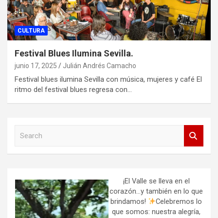
CULTURA
Festival Blues Ilumina Sevilla.
junio 17, 2025
Julián Andrés Camacho
Festival blues ilumina Sevilla con música, mujeres y café El
ritmo del festival blues regresa con…
S
e
a
r
c
h
¡El Valle se lleva en el
corazón…y también en lo que
brindamos!
Celebremos lo
que somos: nuestra alegría,