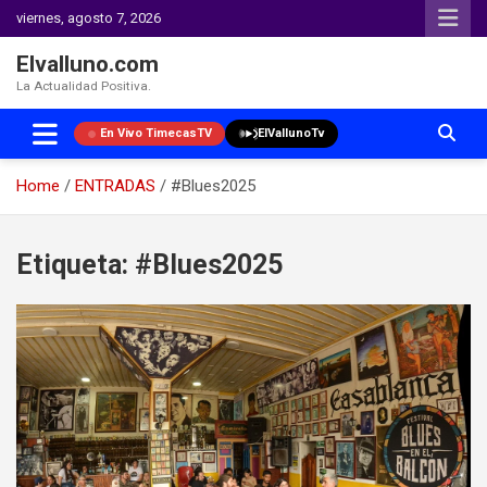
viernes, agosto 7, 2026
Elvalluno.com
La Actualidad Positiva.
En Vivo TimecasTV
ElVallunoTv
Home
ENTRADAS
#Blues2025
Skip
to
Etiqueta:
#Blues2025
content