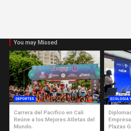
You may Missed
DEPORTES
ECOLOGIA 
Carrera del Pacifico en Cali
Diplomad
Reúne a los Mejores Atletas del
Empresar
Mundo.
Plazas G