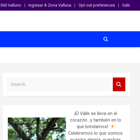
360 Valluno
Ingresar A Zona Valluna
Opt-out preferences
Salir
S
e
a
r
c
h
¡El Valle se lleva en el
corazón…y también en lo
que brindamos!
Celebremos lo que somos:
nuestra alegría, nuestras