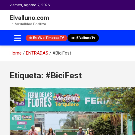
viernes, agosto 7, 2026
Elvalluno.com
La Actualidad Positiva.
En Vivo TimecasTV
ElVallunoTv
Home
ENTRADAS
#BiciFest
Skip
to
Etiqueta:
#BiciFest
content