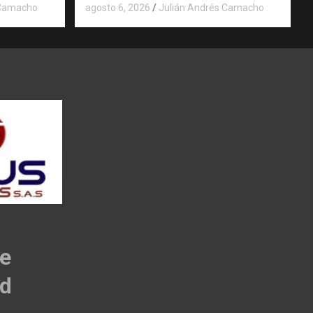
 Camacho
agosto 6, 2026
Julián Andrés Camacho
de
ad