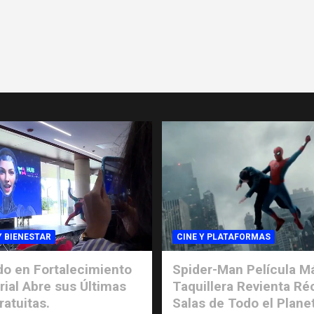
Y BIENESTAR
CINE Y PLATAFORMAS
o en Fortalecimiento
Spider-Man Película M
ial Abre sus Últimas
Taquillera Revienta Ré
ratuitas.
Salas de Todo el Plane