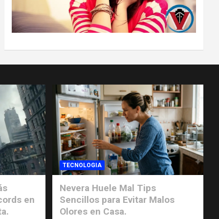
TECNOLOGIA
ás
Nevera Huele Mal Tips
cords en
Sencillos para Evitar Malos
ta.
Olores en Casa.