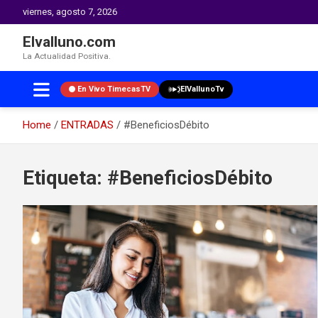
viernes, agosto 7, 2026
Elvalluno.com
La Actualidad Positiva.
En Vivo TimecasTV
ElVallunoTv
Home
ENTRADAS
#BeneficiosDébito
Skip
to
Etiqueta:
#BeneficiosDébito
content