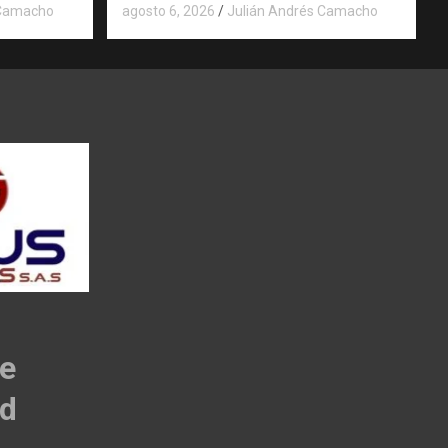
 Camacho
agosto 6, 2026
Julián Andrés Camacho
de
ad