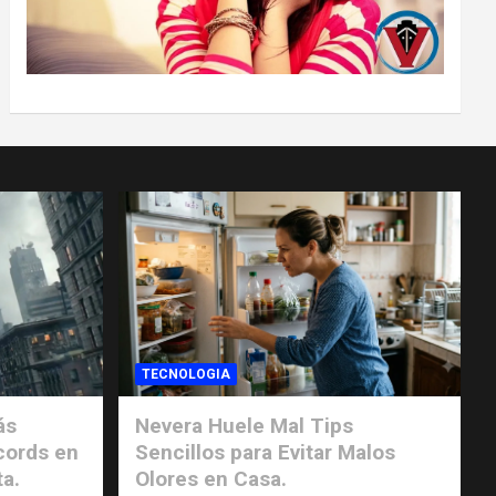
TECNOLOGIA
ás
Nevera Huele Mal Tips
cords en
Sencillos para Evitar Malos
ta.
Olores en Casa.