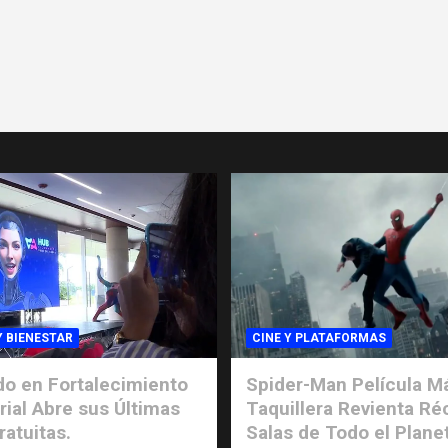
Y BIENESTAR
CINE Y PLATAFORMAS
o en Fortalecimiento
Spider-Man Película M
ial Abre sus Últimas
Taquillera Revienta Ré
ratuitas.
Salas de Todo el Plane