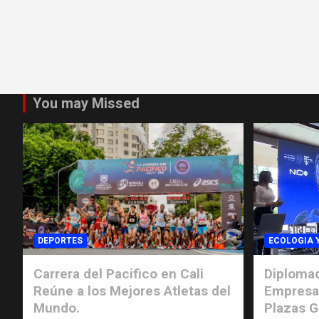
You may Missed
DEPORTES
ECOLOGIA 
Carrera del Pacifico en Cali
Diplomad
Reúne a los Mejores Atletas del
Empresar
Mundo.
Plazas G