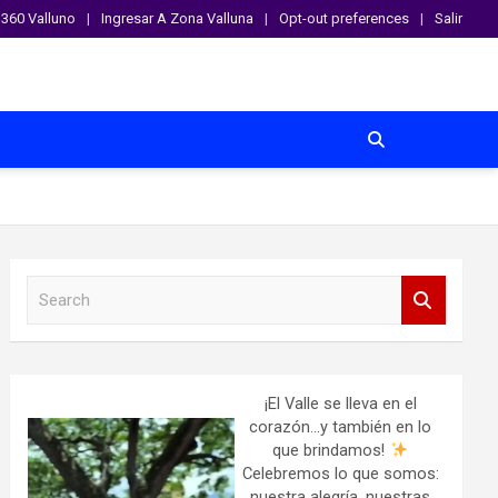
360 Valluno
Ingresar A Zona Valluna
Opt-out preferences
Salir
S
e
a
r
c
h
¡El Valle se lleva en el
corazón…y también en lo
que brindamos!
Celebremos lo que somos:
nuestra alegría, nuestras