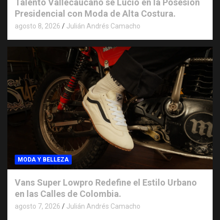
Talento Vallecaucano se Lució en la Posesión
Presidencial con Moda de Alta Costura.
agosto 8, 2026
Julián Andrés Camacho
MODA Y BELLEZA
Vans Super Lowpro Redefine el Estilo Urbano
en las Calles de Colombia.
agosto 7, 2026
Julián Andrés Camacho