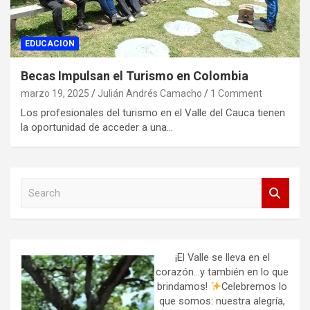
EDUCACION
Becas Impulsan el Turismo en Colombia
marzo 19, 2025
Julián Andrés Camacho
1 Comment
Los profesionales del turismo en el Valle del Cauca tienen
la oportunidad de acceder a una…
S
e
a
r
c
h
¡El Valle se lleva en el
corazón…y también en lo que
brindamos!
Celebremos lo
que somos: nuestra alegría,