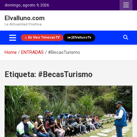
domingo, agosto 9, 2026
Elvalluno.com
La Actualidad Positiva.
En Vivo TimecasTV
ElVallunoTv
Home
ENTRADAS
#BecasTurismo
Skip
to
Etiqueta:
#BecasTurismo
content