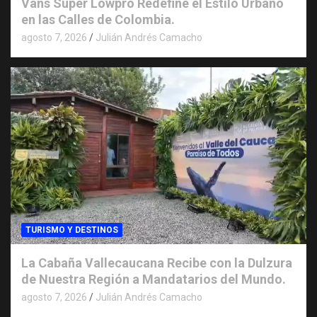
Vans Super Lowpro Redefine el Estilo Urbano
en las Calles de Colombia.
agosto 7, 2026
Julián Andrés Camacho
TURISMO Y DESTINOS
La Cabaña Vallecaucana Recibe con la Dulzura
de Nuestra Región a Mandatarios del Mundo.
agosto 7, 2026
Julián Andrés Camacho