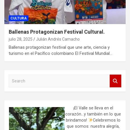
CULTURA
Ballenas Protagonizan Festival Cultural.
julio 28, 2025
Julián Andrés Camacho
Ballenas protagonizan festival que une arte, ciencia y
turismo en el Pacífico colombiano El Festival Mundial…
S
e
a
r
c
h
¡El Valle se lleva en el
corazón…y también en lo que
brindamos!
Celebremos lo
que somos: nuestra alegría,