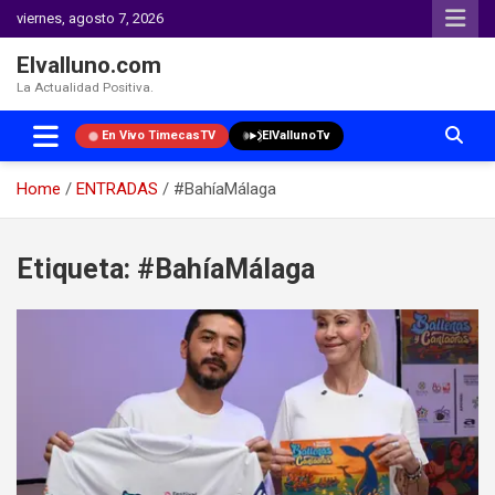
viernes, agosto 7, 2026
Elvalluno.com
La Actualidad Positiva.
En Vivo TimecasTV
ElVallunoTv
Home
ENTRADAS
#BahíaMálaga
Skip
to
Etiqueta:
#BahíaMálaga
content