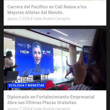
Carrera del Pacifico en Cali Reúne a los
Mejores Atletas del Mundo.
agosto 7, 2026
Julián Andrés Camacho
ECOLOGIA Y BIENESTAR
Diplomado en Fortalecimiento Empresarial
Abre sus Últimas Plazas Gratuitas.
agosto 7, 2026
Julián Andrés Camacho