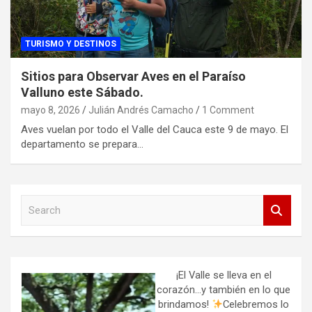
TURISMO Y DESTINOS
Sitios para Observar Aves en el Paraíso
Valluno este Sábado.
mayo 8, 2026
Julián Andrés Camacho
1 Comment
Aves vuelan por todo el Valle del Cauca este 9 de mayo. El
departamento se prepara…
S
e
a
r
c
h
¡El Valle se lleva en el
corazón…y también en lo que
brindamos!
Celebremos lo