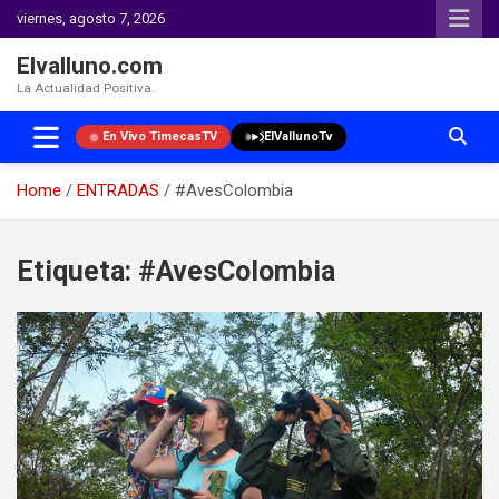
viernes, agosto 7, 2026
Elvalluno.com
La Actualidad Positiva.
En Vivo TimecasTV
ElVallunoTv
Home
ENTRADAS
#AvesColombia
Skip
to
Etiqueta:
#AvesColombia
content