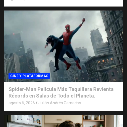
CINE Y PLATAFORMAS
Spider-Man Película Más Taquillera Revienta
Récords en Salas de Todo el Planeta.
agosto 6, 2026
Julián Andrés Camacho