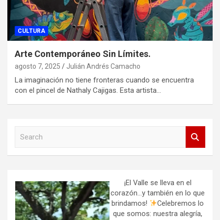
CULTURA
Arte Contemporáneo Sin Límites.
agosto 7, 2025
Julián Andrés Camacho
La imaginación no tiene fronteras cuando se encuentra
con el pincel de Nathaly Cajigas. Esta artista…
S
e
a
r
c
h
¡El Valle se lleva en el
corazón…y también en lo que
brindamos!
Celebremos lo
que somos: nuestra alegría,