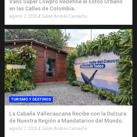
Vans Super Lowpro Redefine el Estilo Urbano
en las Calles de Colombia.
agosto 7, 2026
Julián Andrés Camacho
TURISMO Y DESTINOS
La Cabaña Vallecaucana Recibe con la Dulzura
de Nuestra Región a Mandatarios del Mundo.
agosto 7, 2026
Julián Andrés Camacho