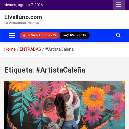
viernes, agosto 7, 2026
Elvalluno.com
La Actualidad Positiva.
En Vivo TimecasTV
ElVallunoTv
Home
ENTRADAS
#ArtistaCaleña
Skip
to
Etiqueta:
#ArtistaCaleña
content