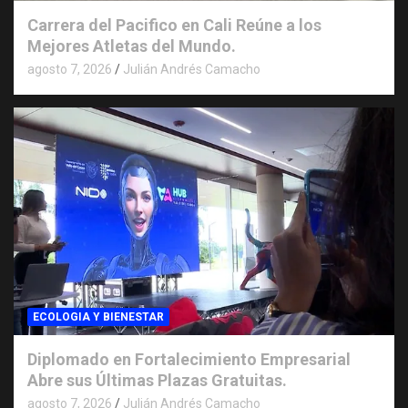
Carrera del Pacifico en Cali Reúne a los
Mejores Atletas del Mundo.
agosto 7, 2026
Julián Andrés Camacho
ECOLOGIA Y BIENESTAR
Diplomado en Fortalecimiento Empresarial
Abre sus Últimas Plazas Gratuitas.
agosto 7, 2026
Julián Andrés Camacho