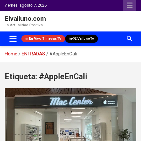
viernes, agosto 7, 2026
Elvalluno.com
La Actualidad Positiva.
En Vivo TimecasTV
ElVallunoTv
Home
ENTRADAS
#AppleEnCali
Skip
to
Etiqueta:
#AppleEnCali
content