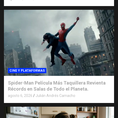
CINE Y PLATAFORMAS
Spider-Man Película Más Taquillera Revienta
Récords en Salas de Todo el Planeta.
agosto 6, 2026
Julián Andrés Camacho