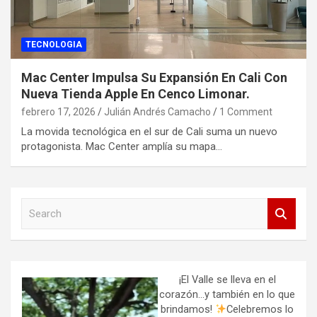
TECNOLOGIA
Mac Center Impulsa Su Expansión En Cali Con
Nueva Tienda Apple En Cenco Limonar.
febrero 17, 2026
Julián Andrés Camacho
1 Comment
La movida tecnológica en el sur de Cali suma un nuevo
protagonista. Mac Center amplía su mapa…
S
e
a
r
c
h
¡El Valle se lleva en el
corazón…y también en lo que
brindamos!
Celebremos lo