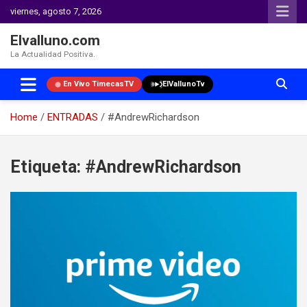
viernes, agosto 7, 2026
Elvalluno.com
La Actualidad Positiva.
En Vivo TimecasTV
ElVallunoTv
Home
ENTRADAS
#AndrewRichardson
Skip
to
Etiqueta:
#AndrewRichardson
content