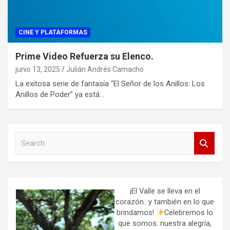
CINE Y PLATAFORMAS
Prime Video Refuerza su Elenco.
junio 13, 2025
Julián Andrés Camacho
La exitosa serie de fantasía “El Señor de los Anillos: Los
Anillos de Poder” ya está…
S
e
a
r
c
h
¡El Valle se lleva en el
corazón…y también en lo que
brindamos!
Celebremos lo
que somos: nuestra alegría,