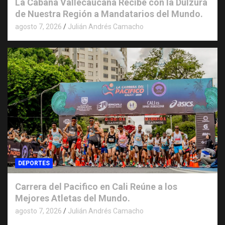
La Cabaña Vallecaucana Recibe con la Dulzura
de Nuestra Región a Mandatarios del Mundo.
agosto 7, 2026
Julián Andrés Camacho
DEPORTES
Carrera del Pacifico en Cali Reúne a los
Mejores Atletas del Mundo.
agosto 7, 2026
Julián Andrés Camacho