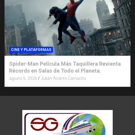
CINE Y PLATAFORMAS
Spider-Man Película Más Taquillera Revienta
Récords en Salas de Todo el Planeta.
agosto 6, 2026
Julián Andrés Camacho