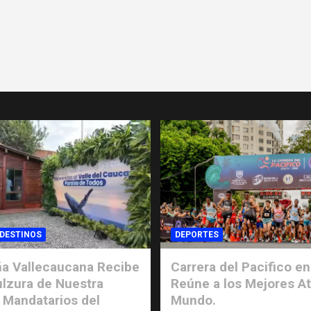
 DESTINOS
DEPORTES
a Vallecaucana Recibe
Carrera del Pacifico en
ulzura de Nuestra
Reúne a los Mejores At
 Mandatarios del
Mundo.