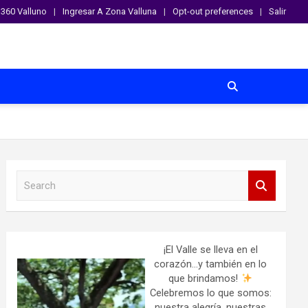
360 Valluno
Ingresar A Zona Valluna
Opt-out preferences
Salir
S
e
a
r
c
h
¡El Valle se lleva en el
corazón…y también en lo
que brindamos!
Celebremos lo que somos:
nuestra alegría, nuestras