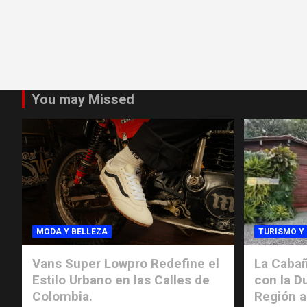
You may Missed
MODA Y BELLEZA
TURISMO Y
Vans Super Lowpro Redefine el
La Cabañ
Estilo Urbano en las Calles de
con la D
Colombia.
Región a