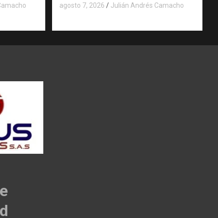
 Camacho
agosto 7, 2026
Julián Andrés Camacho
de
ad