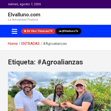
viernes, agosto 7, 2026
Elvalluno.com
La Actualidad Positiva.
En Vivo TimecasTV
ElVallunoTv
Home
ENTRADAS
#Agroalianzas
Skip
to
Etiqueta:
#Agroalianzas
content