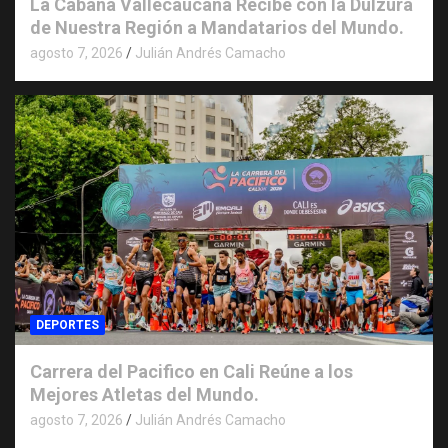
La Cabaña Vallecaucana Recibe con la Dulzura
de Nuestra Región a Mandatarios del Mundo.
agosto 7, 2026
Julián Andrés Camacho
DEPORTES
Carrera del Pacifico en Cali Reúne a los
Mejores Atletas del Mundo.
agosto 7, 2026
Julián Andrés Camacho