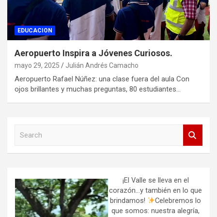
EDUCACION
Aeropuerto Inspira a Jóvenes Curiosos.
mayo 29, 2025
Julián Andrés Camacho
Aeropuerto Rafael Núñez: una clase fuera del aula Con
ojos brillantes y muchas preguntas, 80 estudiantes…
S
e
a
r
c
h
¡El Valle se lleva en el
corazón…y también en lo que
brindamos!
Celebremos lo
que somos: nuestra alegría,