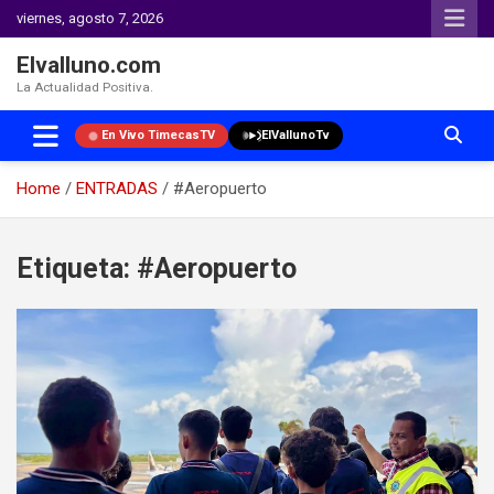
viernes, agosto 7, 2026
Elvalluno.com
La Actualidad Positiva.
En Vivo TimecasTV
ElVallunoTv
Home
ENTRADAS
#Aeropuerto
Skip
to
Etiqueta:
#Aeropuerto
content